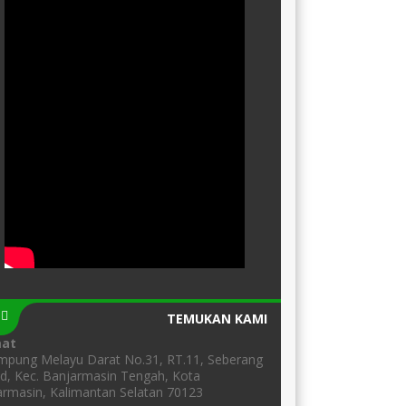
TEMUKAN KAMI
mat
ampung Melayu Darat No.31, RT.11, Seberang
d, Kec. Banjarmasin Tengah, Kota
rmasin, Kalimantan Selatan 70123