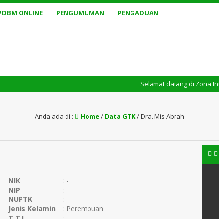
PDBM ONLINE
PENGUMUMAN
PENGADUAN
Selamat datang di Zona Integri
Anda ada di :
Home
/
Data GTK
/
Dra. Mis Abrah
NIK
: -
NIP
: -
NUPTK
: -
Jenis Kelamin
: Perempuan
T.T.L
: -