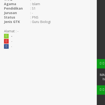
Agama
: Islam
Pendidikan
: S1
Jurusan
: -
Status
: PNS
Jenis GTK
: Guru Biologi
Alamat : -
-
-
-
MAN
I