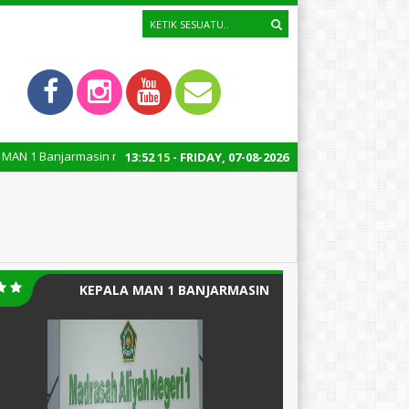
Banjarmasin menuju Wilayah Bebas Korupsi (WBK) dan Wilayah Birokrasi 
13
:
52
16
- FRIDAY, 07-08-2026
KEPALA MAN 1 BANJARMASIN