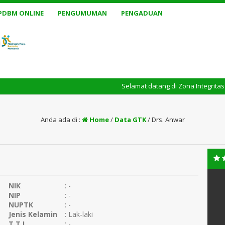
PDBM ONLINE
PENGUMUMAN
PENGADUAN
Selamat datang di Zona Integritas MAN 1 
Anda ada di :
Home
/
Data GTK
/
Drs. Anwar
NIK
: -
NIP
: -
NUPTK
: -
Jenis Kelamin
: Lak-laki
T.T.L
: -