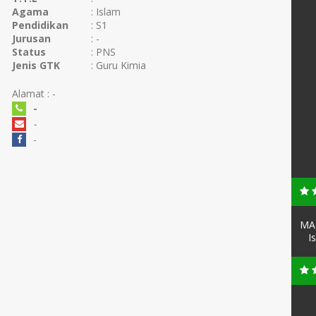
Agama
: Islam
Pendidikan
: S1
Jurusan
: -
Status
: PNS
Jenis GTK
: Guru Kimia
Alamat : -
-
-
-
MAN
I