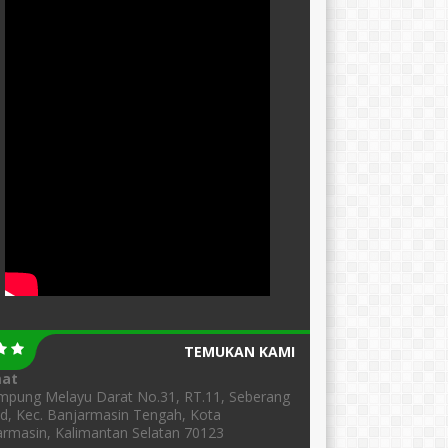
TEMUKAN KAMI
mat
ampung Melayu Darat No.31, RT.11, Seberang
d, Kec. Banjarmasin Tengah, Kota
rmasin, Kalimantan Selatan 70123