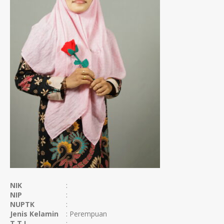
NIK
:
NIP
:
NUPTK
:
Jenis Kelamin
: Perempuan
T.T.L
: -