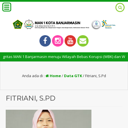
ritas MAN 1 Banjarmasin menuju Wilayah Bebas Korupsi (WBK) dan Wilayah
Anda ada di :
Home
/
Data GTK
/
Fitriani, S.Pd
FITRIANI, S.PD