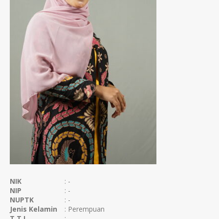
NIK
: -
NIP
: -
NUPTK
: -
Jenis Kelamin
: Perempuan
T.T.L
: -