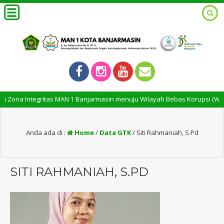
Zona Integritas MAN 1 Banjarmasin menuju Wilayah Bebas Korupsi (WBK) d
Anda ada di :
Home
/
Data GTK
/
Siti Rahmaniah, S.Pd
SITI RAHMANIAH, S.PD