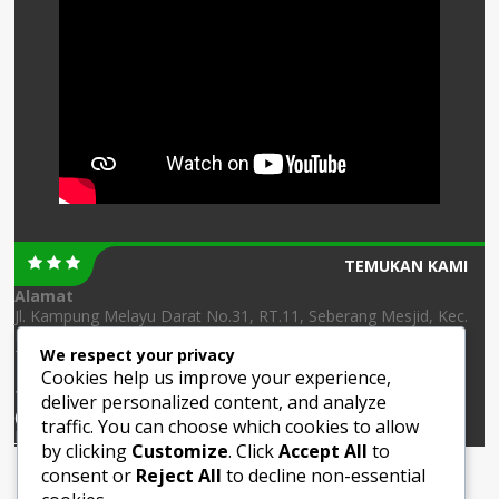
TEMUKAN KAMI
Alamat
Jl. Kampung Melayu Darat No.31, RT.11, Seberang Mesjid, Kec.
Banjarmasin Tengah, Kota Banjarmasin, Kalimantan Selatan
We respect your privacy
70123
Cookies help us improve your experience,
Telepon
deliver personalized content, and analyze
(0511) 3250534
traffic. You can choose which cookies to allow
Developed By MAN 1 IT Team
by clicking
Customize
. Click
Accept All
to
consent or
Reject All
to decline non-essential