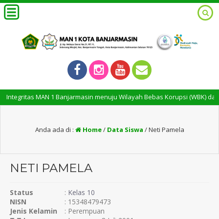
Integritas MAN 1 Banjarmasin menuju Wilayah Bebas Korupsi (WBK) dan W
Anda ada di :
Home
/
Data Siswa
/
Neti Pamela
NETI PAMELA
Status
:
Kelas 10
NISN
: 15348479473
Jenis Kelamin
: Perempuan