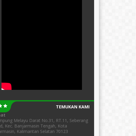
TEMUKAN KAMI
mat
ampung Melayu Darat No.31, RT.11, Seberang
d, Kec. Banjarmasin Tengah, Kota
rmasin, Kalimantan Selatan 70123