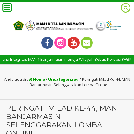
ntegritas MAN 1 Banjarmasin menuju Wilayah Bebas Korupsi (WBK) dan Wi
Anda ada di :
Home
/
Uncategorized
/
Peringati Milad Ke-44, MAN
1 Banjarmasin Selenggarakan Lomba Online
PERINGATI MILAD KE-44, MAN 1
BANJARMASIN
SELENGGARAKAN LOMBA
ONLINE