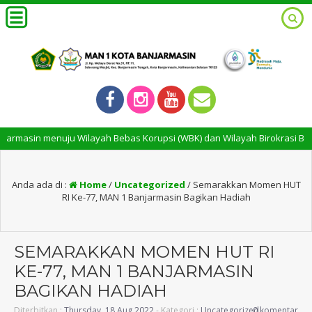
asin menuju Wilayah Bebas Korupsi (WBK) dan Wilayah Birokrasi Bersih 
Anda ada di :
Home
/
Uncategorized
/
Semarakkan Momen HUT
RI Ke-77, MAN 1 Banjarmasin Bagikan Hadiah
SEMARAKKAN MOMEN HUT RI
KE-77, MAN 1 BANJARMASIN
BAGIKAN HADIAH
Diterbitkan :
Thursday, 18 Aug 2022
- Kategori :
Uncategorized
0 komentar