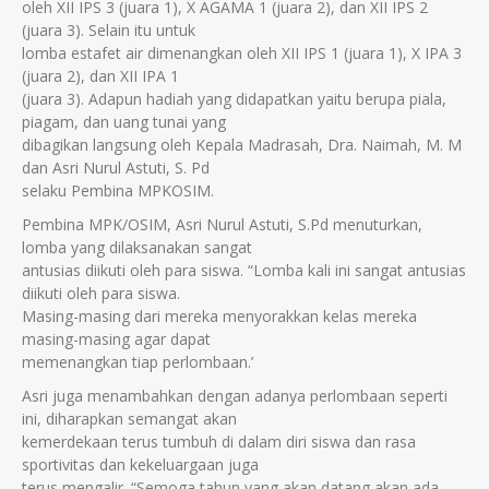
oleh XII IPS 3 (juara 1), X AGAMA 1 (juara 2), dan XII IPS 2
(juara 3). Selain itu untuk
lomba estafet air dimenangkan oleh XII IPS 1 (juara 1), X IPA 3
(juara 2), dan XII IPA 1
(juara 3). Adapun hadiah yang didapatkan yaitu berupa piala,
piagam, dan uang tunai yang
dibagikan langsung oleh Kepala Madrasah, Dra. Naimah, M. M
dan Asri Nurul Astuti, S. Pd
selaku Pembina MPKOSIM.
Pembina MPK/OSIM, Asri Nurul Astuti, S.Pd menuturkan,
lomba yang dilaksanakan sangat
antusias diikuti oleh para siswa. “Lomba kali ini sangat antusias
diikuti oleh para siswa.
Masing-masing dari mereka menyorakkan kelas mereka
masing-masing agar dapat
memenangkan tiap perlombaan.’
Asri juga menambahkan dengan adanya perlombaan seperti
ini, diharapkan semangat akan
kemerdekaan terus tumbuh di dalam diri siswa dan rasa
sportivitas dan kekeluargaan juga
terus mengalir. “Semoga tahun yang akan datang akan ada