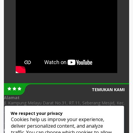
TEMUKAN KAMI
Alamat
Jl. Kampung Melayu Darat No.31, RT.11, Seberang Mesjid, Kec.
Banjarmasin Tengah, Kota Banjarmasin, Kalimantan Selatan
We respect your privacy
70123
Cookies help us improve your experience,
Telepon
deliver personalized content, and analyze
(0511) 3250534
traffic. You can choose which cookies to allow