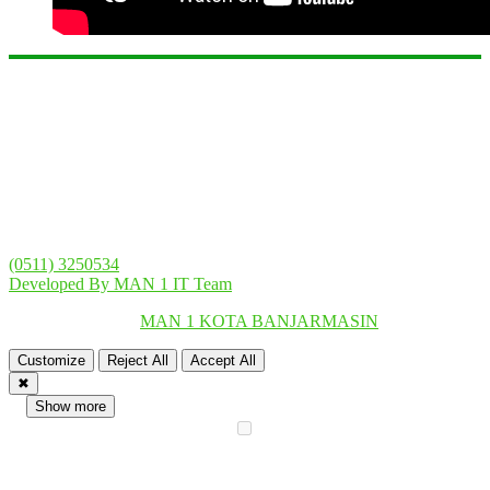
Temukan Kami
Alamat
Jl. Kampung Melayu Darat No.31, RT.11, Seberang Mesjid, Kec.
Banjarmasin Tengah, Kota Banjarmasin, Kalimantan Selatan 70123
Telepon
(0511) 3250534
Developed By MAN 1 IT Team
Copyright © 2018
MAN 1 KOTA BANJARMASIN
.
Customize
Reject All
Accept All
✖
...
Show more
►
Necessary Cookies
Standard
Necessary cookies enable essential site features like secure log-ins
and consent preference adjustments. They do not store personal
data.