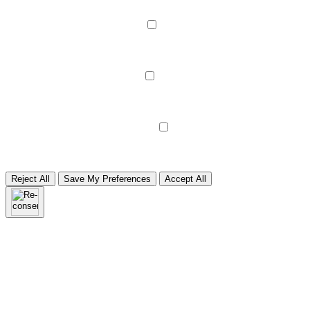
None
►
Functional Cookies
Remark
Functional cookies support features like content sharing on social
media, collecting feedback, and enabling third-party tools.
None
►
Analytical Cookies
Remark
Analytical cookies track visitor interactions, providing insights on
metrics like visitor count, bounce rate, and traffic sources.
None
►
Advertisment Cookies
Remark
Advertisement cookies deliver personalized ads based on your
previous visits and analyze the effectiveness of ad campaigns.
None
Reject All
Save My Preferences
Accept All