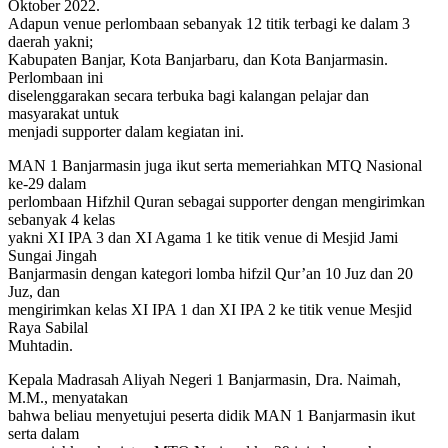
Oktober 2022.
Adapun venue perlombaan sebanyak 12 titik terbagi ke dalam 3
daerah yakni;
Kabupaten Banjar, Kota Banjarbaru, dan Kota Banjarmasin.
Perlombaan ini
diselenggarakan secara terbuka bagi kalangan pelajar dan
masyarakat untuk
menjadi supporter dalam kegiatan ini.
MAN 1 Banjarmasin juga ikut serta memeriahkan MTQ Nasional
ke-29 dalam
perlombaan Hifzhil Quran sebagai supporter dengan mengirimkan
sebanyak 4 kelas
yakni XI IPA 3 dan XI Agama 1 ke titik venue di Mesjid Jami
Sungai Jingah
Banjarmasin dengan kategori lomba hifzil Qur’an 10 Juz dan 20
Juz, dan
mengirimkan kelas XI IPA 1 dan XI IPA 2 ke titik venue Mesjid
Raya Sabilal
Muhtadin.
Kepala Madrasah Aliyah Negeri 1 Banjarmasin, Dra. Naimah,
M.M., menyatakan
bahwa beliau menyetujui peserta didik MAN 1 Banjarmasin ikut
serta dalam