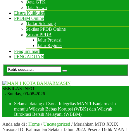
Data GTK
Data Siswa
Ekstra Kulikuler
PPDBM Online
Daftar Sekarang
Sekilas PPDB Online
Brosur PPDB
Jalur Prestasi
Jalur Reguler
Pengumuman
PENGADUAN
SEKILAS INFO
:
- Sunday, 09-08-2026
Selamat datang di Zona Integritas MAN 1 Banjarmasin
menuju Wilayah Bebas Korupsi (WBK) dan Wilayah
Birokrasi Bersih Melayani (WBBM)
Anda ada di :
Home
/
Uncategorized
/
Meriahkan MTQ XXIX
Nasional Di Kalimantan Selatan Tahun 2022, Peserta Didik MAN 1