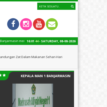
in menuju Wilayah Bebas Korupsi (WBK) dan Wilayah Birokrasi Bersih Me
16
:
01
45
- SATURDAY, 08-08-2026
 Kandungan Zat Dalam Makanan Sehari-Hari
KEPALA MAN 1 BANJARMASIN