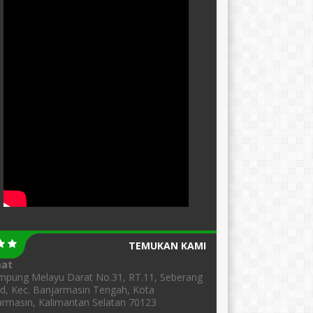
TEMUKAN KAMI
mat
ampung Melayu Darat No.31, RT.11, Seberang
d, Kec. Banjarmasin Tengah, Kota
rmasin, Kalimantan Selatan 70123