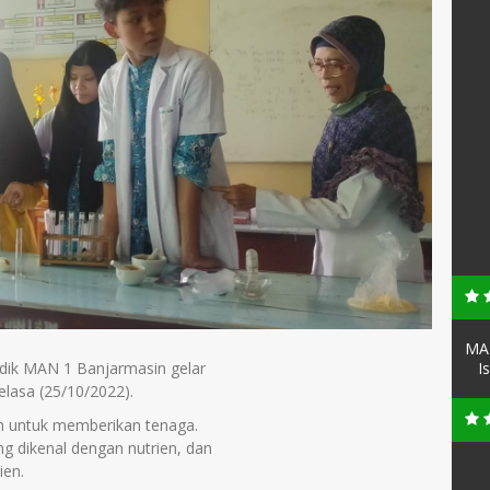
MAN
I
dik MAN 1 Banjarmasin gelar
lasa (25/10/2022).
an untuk memberikan tenaga.
 dikenal dengan nutrien, dan
ien.