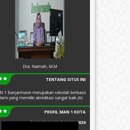
Dra. Naimah, M.M
TENTANG SITUS INI
 1 Banjarmasin merupakan sekolah berbasis
slami yang memiliki akreditasi sangat baik (A)
PROFIL MAN 1 KOTA
BANJARMASIN TAHUN 2024