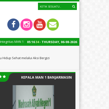
MAN 1 Banjarmasin menuju Wilayah Bebas Korupsi (WBK) dan Wilayah Biro
05
:
16
35
- THURSDAY, 06-08-2026
 Hidup Sehat melalui Aksi Bergizi
KEPALA MAN 1 BANJARMASIN