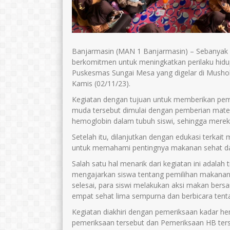
Banjarmasin (MAN 1 Banjarmasin) – Sebanyak 
berkomitmen untuk meningkatkan perilaku hidup
Puskesmas Sungai Mesa yang digelar di Musho
Kamis (02/11/23).
Kegiatan dengan tujuan untuk memberikan pe
muda tersebut dimulai dengan pemberian mater
hemoglobin dalam tubuh siswi, sehingga mereka
Setelah itu, dilanjutkan dengan edukasi terkait 
untuk memahami pentingnya makanan sehat d
Salah satu hal menarik dari kegiatan ini adal
mengajarkan siswa tentang pemilihan makanan 
selesai, para siswi melakukan aksi makan bers
empat sehat lima sempurna dan berbicara tent
Kegiatan diakhiri dengan pemeriksaan kadar he
pemeriksaan tersebut dan Pemeriksaan HB terse