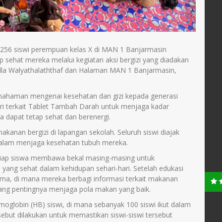
256 siswi perempuan kelas X di MAN 1 Banjarmasin
 sehat mereka melalui kegiatan aksi bergizi yang diadakan
lla Walyathalaththaf dan Halaman MAN 1 Banjarmasin,
mahaman mengenai kesehatan dan gizi kepada generasi
i terkait Tablet Tambah Darah untuk menjaga kadar
 dapat tetap sehat dan berenergi.
makanan bergizi di lapangan sekolah. Seluruh siswi diajak
alam menjaga kesehatan tubuh mereka.
ah tiap siswa membawa bekal masing-masing untuk
yang sehat dalam kehidupan sehari-hari. Setelah edukasi
ama, di mana mereka berbagi informasi terkait makanan
ang pentingnya menjaga pola makan yang baik.
moglobin (HB) siswi, di mana sebanyak 100 siswi ikut dalam
but dilakukan untuk memastikan siswi-siswi tersebut