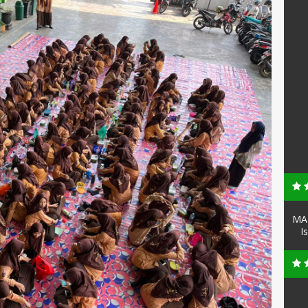
MAN
I