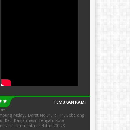
TEMUKAN KAMI
mat
ampung Melayu Darat No.31, RT.11, Seberang
d, Kec. Banjarmasin Tengah, Kota
rmasin, Kalimantan Selatan 70123