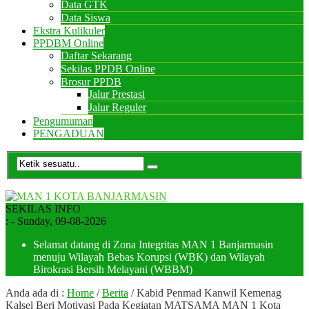
Data GTK
Data Siswa
Ekstra Kulikuler
PPDBM Online
Daftar Sekarang
Sekilas PPDB Online
Brosur PPDB
Jalur Prestasi
Jalur Reguler
Pengumuman
PENGADUAN
SEKILAS INFO
:
- Sunday, 09-08-2026
Selamat datang di Zona Integritas MAN 1 Banjarmasin
menuju Wilayah Bebas Korupsi (WBK) dan Wilayah
Birokrasi Bersih Melayani (WBBM)
Anda ada di :
Home
/
Berita
/
Kabid Penmad Kanwil Kemenag
Kalsel Beri Motivasi Pada Kegiatan MATSAMA MAN 1 Kota