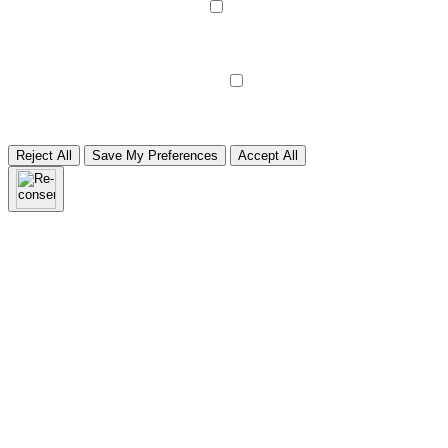
►
Analytical Cookies
Remark
Analytical cookies track visitor interactions, providing insights on
metrics like visitor count, bounce rate, and traffic sources.
None
►
Advertisment Cookies
Remark
Advertisement cookies deliver personalized ads based on your
previous visits and analyze the effectiveness of ad campaigns.
None
Reject All
Save My Preferences
Accept All