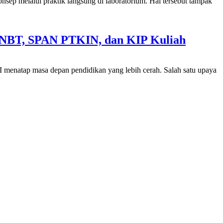
p melalui praktik langsung di laboratorium. Hal tersebut tampak
SNBT, SPAN PTKIN, dan KIP Kuliah
enatap masa depan pendidikan yang lebih cerah. Salah satu upaya