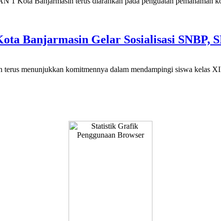
 1 Kota Banjarmasin terus diarahkan pada penguatan pemahaman konse
a Banjarmasin Gelar Sosialisasi SNBP, 
erus menunjukkan komitmennya dalam mendampingi siswa kelas XII m