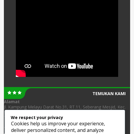
TEMUKAN KAMI
Alamat
Jl. Kampung Melayu Darat No.31, RT.11, Seberang Mesjid, Kec.
Banjarmasin Tengah, Kota Banjarmasin, Kalimantan Selatan
We respect your privacy
70123
Cookies help us improve your experience,
Telepon
deliver personalized content, and analyze
(0511) 3250534