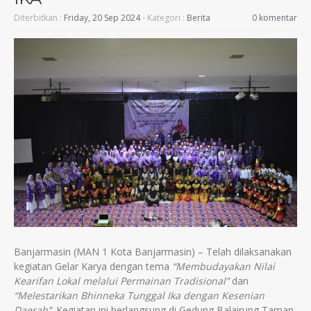
Diterbitkan :
Friday, 20 Sep 2024
- Kategori :
Berita
0 komentar
Banjarmasin (MAN 1 Kota Banjarmasin) – Telah dilaksanakan
kegiatan Gelar Karya dengan tema
“Membudayakan Nilai
Kearifan Lokal melalui Permainan Tradisional”
dan
“Melestarikan Bhinneka Tunggal Ika dengan Kesenian
Daerah”
. Kegiatan ini berlangsung di Gedung Balairung Taman