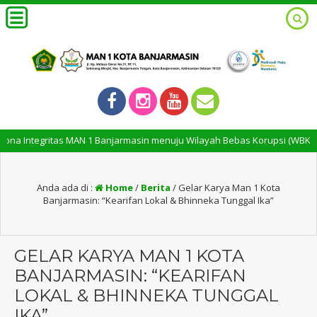
Integritas MAN 1 Banjarmasin menuju Wilayah Bebas Korupsi (WBK) dan Wi
Anda ada di :
Home
/
Berita
/
Gelar Karya Man 1 Kota
Banjarmasin: “Kearifan Lokal & Bhinneka Tunggal Ika”
GELAR KARYA MAN 1 KOTA
BANJARMASIN: “KEARIFAN
LOKAL & BHINNEKA TUNGGAL
IKA”