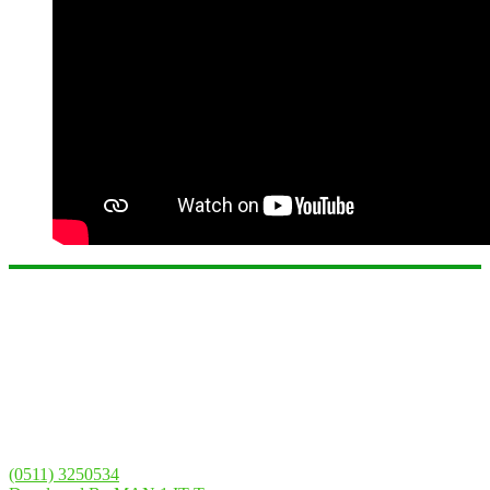
Temukan Kami
Alamat
Jl. Kampung Melayu Darat No.31, RT.11, Seberang Mesjid, Kec.
Banjarmasin Tengah, Kota Banjarmasin, Kalimantan Selatan 70123
Telepon
(0511) 3250534