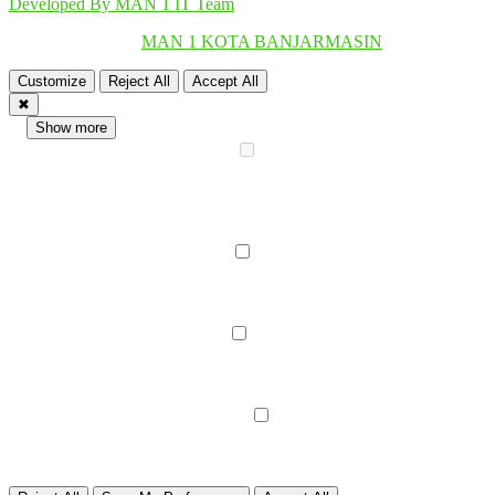
Developed By MAN 1 IT Team
Copyright © 2018
MAN 1 KOTA BANJARMASIN
.
Customize
Reject All
Accept All
✖
...
Show more
►
Necessary Cookies
Standard
Necessary cookies enable essential site features like secure log-ins
and consent preference adjustments. They do not store personal
data.
None
►
Functional Cookies
Remark
Functional cookies support features like content sharing on social
media, collecting feedback, and enabling third-party tools.
None
►
Analytical Cookies
Remark
Analytical cookies track visitor interactions, providing insights on
metrics like visitor count, bounce rate, and traffic sources.
None
►
Advertisment Cookies
Remark
Advertisement cookies deliver personalized ads based on your
previous visits and analyze the effectiveness of ad campaigns.
None