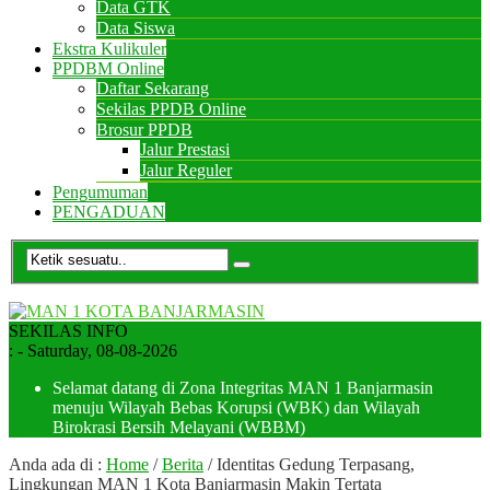
Data GTK
Data Siswa
Ekstra Kulikuler
PPDBM Online
Daftar Sekarang
Sekilas PPDB Online
Brosur PPDB
Jalur Prestasi
Jalur Reguler
Pengumuman
PENGADUAN
SEKILAS INFO
:
- Saturday, 08-08-2026
Selamat datang di Zona Integritas MAN 1 Banjarmasin
menuju Wilayah Bebas Korupsi (WBK) dan Wilayah
Birokrasi Bersih Melayani (WBBM)
Anda ada di :
Home
/
Berita
/
Identitas Gedung Terpasang,
Lingkungan MAN 1 Kota Banjarmasin Makin Tertata