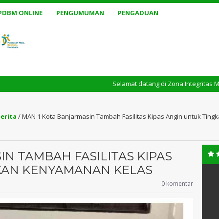
PDBM ONLINE
PENGUMUMAN
PENGADUAN
Selamat datang di Zona Integritas MAN 1 Banja
erita
/
MAN 1 Kota Banjarmasin Tambah Fasilitas Kipas Angin untuk Tin
N TAMBAH FASILITAS KIPAS
KAN KENYAMANAN KELAS
0 komentar