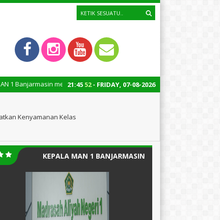
rmasin menuju Wilayah Bebas Korupsi (WBK) dan Wilayah Birokrasi Bersi
21
:
45
53
- FRIDAY, 07-08-2026
gkatkan Kenyamanan Kelas
KEPALA MAN 1 BANJARMASIN