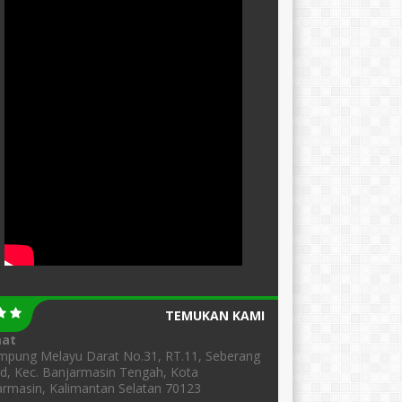
TEMUKAN KAMI
mat
ampung Melayu Darat No.31, RT.11, Seberang
d, Kec. Banjarmasin Tengah, Kota
rmasin, Kalimantan Selatan 70123